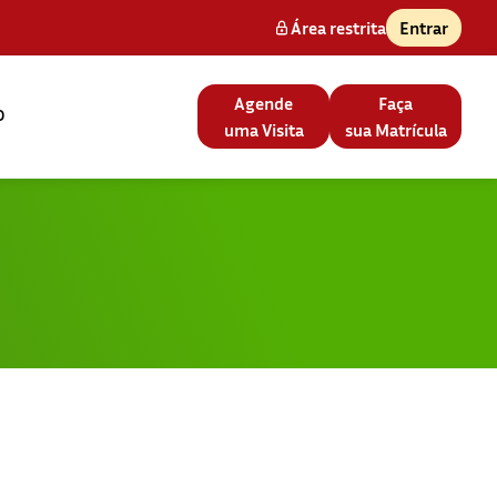
Área restrita
Entrar
Agende
Faça
o
uma Visita
sua Matrícula