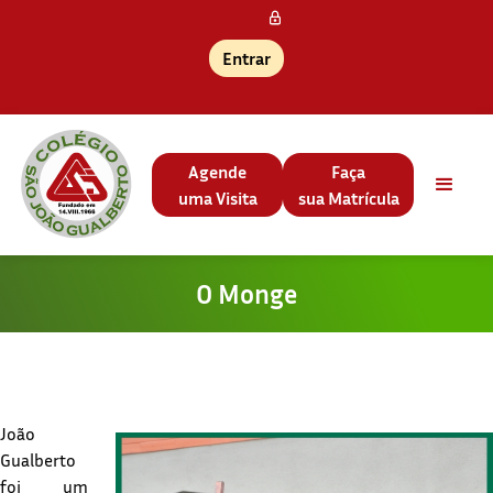
Entrar
Agende
Faça
uma Visita
sua Matrícula
O Monge
João
Gualberto
foi um