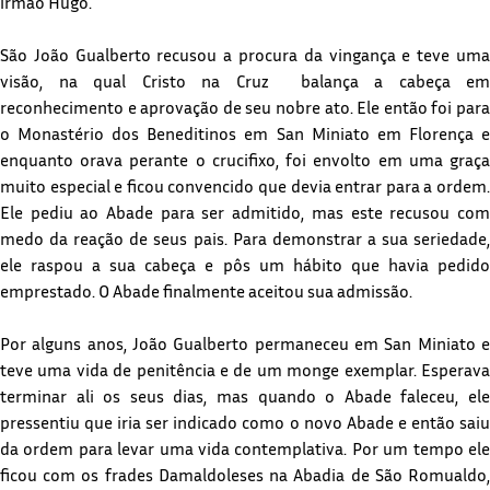
irmão Hugo.
São João Gualberto recusou a procura da vingança e teve uma
visão, na qual Cristo na Cruz balança a cabeça em
reconhecimento e aprovação de seu nobre ato. Ele então foi para
o Monastério dos Beneditinos em San Miniato em Florença e
enquanto orava perante o crucifixo, foi envolto em uma graça
muito especial e ficou convencido que devia entrar para a ordem.
Ele pediu ao Abade para ser admitido, mas este recusou com
medo da reação de seus pais. Para demonstrar a sua seriedade,
ele raspou a sua cabeça e pôs um hábito que havia pedido
emprestado. O Abade finalmente aceitou sua admissão.
Por alguns anos, João Gualberto permaneceu em San Miniato e
teve uma vida de penitência e de um monge exemplar. Esperava
terminar ali os seus dias, mas quando o Abade faleceu, ele
pressentiu que iria ser indicado como o novo Abade e então saiu
da ordem para levar uma vida contemplativa. Por um tempo ele
ficou com os frades Damaldoleses na Abadia de São Romualdo,