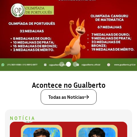
Slide 2 of 3.
Acontece no Gualberto
Todas as Notícias
NOTÍCIA