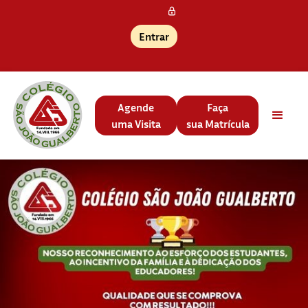
Entrar
Agende
Faça
uma Visita
sua Matrícula