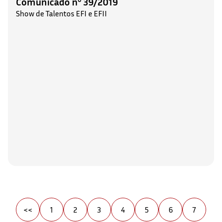
Comunicado nº 39/2019
Show de Talentos EFI e EFII
<<
1
2
3
4
5
6
7