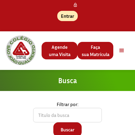
Entrar
Agende
Faça
uma Visita
sua Matrícula
Busca
Filtrar por: