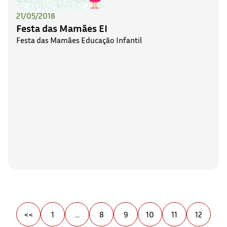
21/05/2018
Festa das Mamães EI
Festa das Mamães Educação Infantil
<<
1
...
8
9
10
11
12