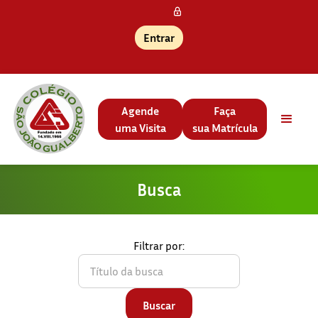
Entrar
Agende
Faça
uma Visita
sua Matrícula
Busca
Filtrar por: