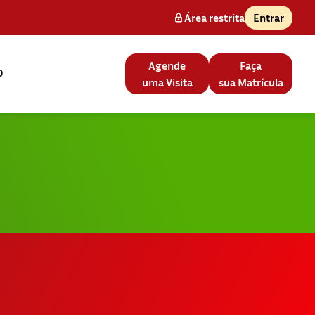
Área restrita
Entrar
Agende
Faça
o
uma Visita
sua Matrícula