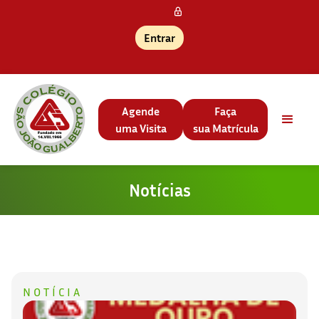
Entrar
Agende
Faça
uma Visita
sua Matrícula
Notícias
NOTÍCIA