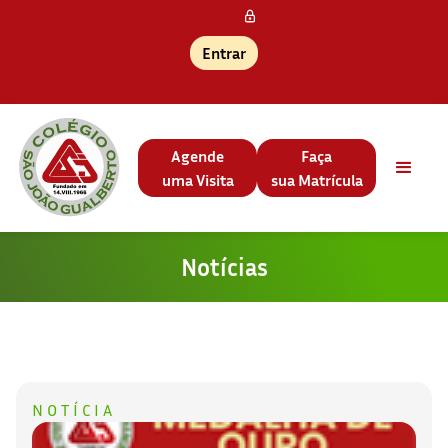
Entrar
Agende
Faça
uma Visita
sua Matrícula
Notícias
NOTÍCIA