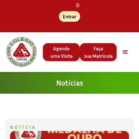
Entrar
Agende
Faça
uma Visita
sua Matrícula
Notícias
NOTÍCIA