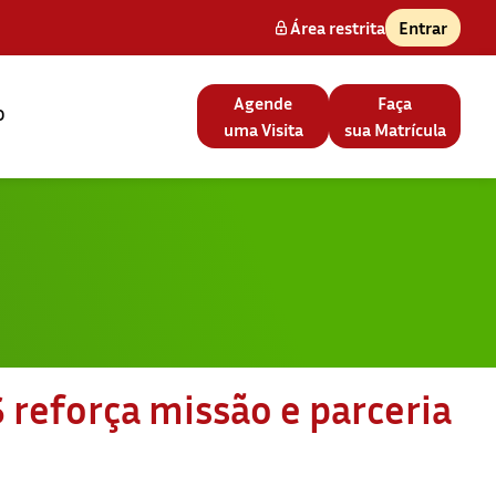
Área restrita
Entrar
Agende
Faça
o
uma Visita
sua Matrícula
 reforça missão e parceria