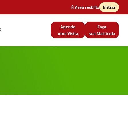
Área restrita
Entrar
Agende
Faça
o
uma Visita
sua Matrícula