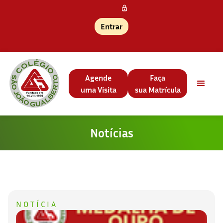
Entrar
Agende
Faça
uma Visita
sua Matrícula
Notícias
NOTÍCIA