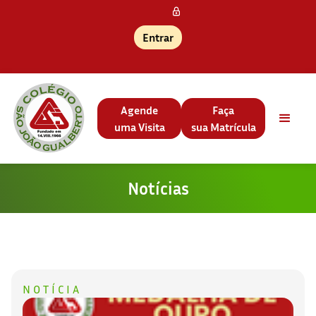
Entrar
Agende
Faça
uma Visita
sua Matrícula
Notícias
NOTÍCIA