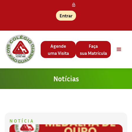
Entrar
Agende
Faça
uma Visita
sua Matrícula
Notícias
NOTÍCIA