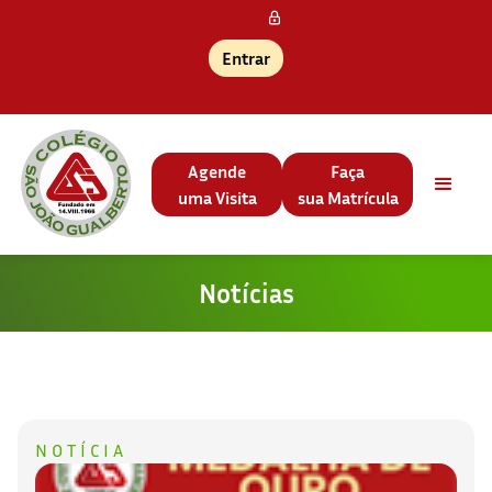
Entrar
Agende
Faça
uma Visita
sua Matrícula
Notícias
NOTÍCIA