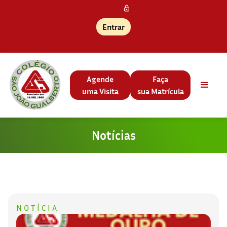
Entrar
Agende
Faça
uma Visita
sua Matrícula
Notícias
NOTÍCIA