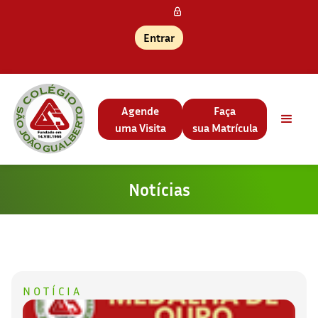
Entrar
Agende
Faça
uma Visita
sua Matrícula
Notícias
NOTÍCIA