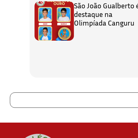
São João Gualberto 
destaque na
Olimpíada Canguru