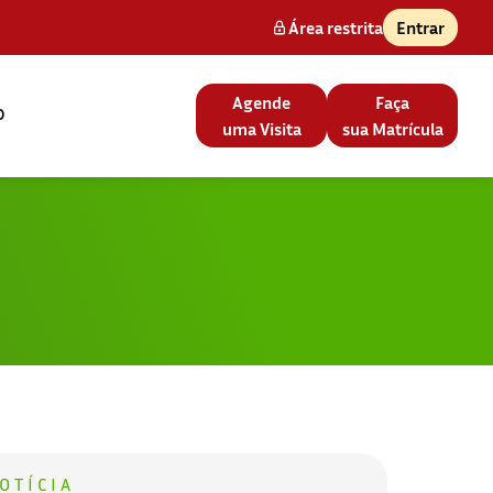
Área restrita
Entrar
Agende
Faça
o
uma Visita
sua Matrícula
OTÍCIA