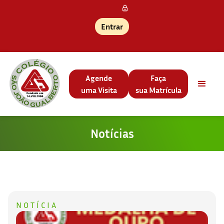
Entrar
Agende
Faça
uma Visita
sua Matrícula
Notícias
NOTÍCIA