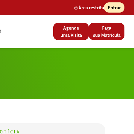
Área restrita
Entrar
Agende
Faça
o
uma Visita
sua Matrícula
OTÍCIA