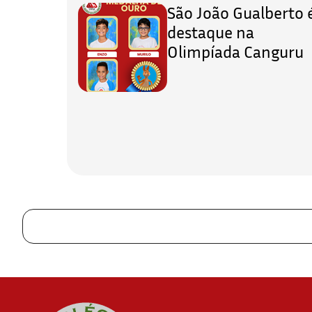
São João Gualberto 
destaque na
Olimpíada Canguru