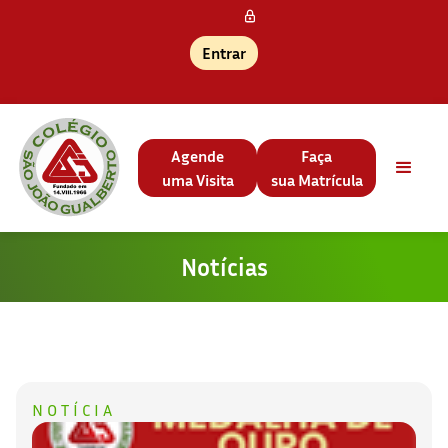
Entrar
Agende
Faça
uma Visita
sua Matrícula
Notícias
NOTÍCIA