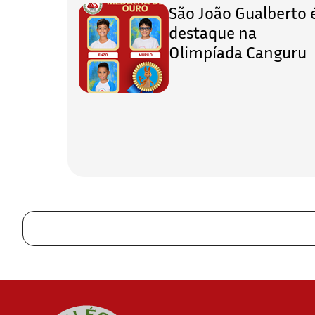
São João Gualberto 
destaque na
Olimpíada Canguru