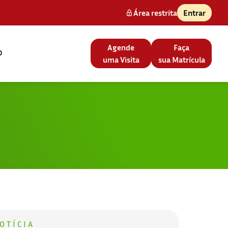
Área restrita
Entrar
Agende
Faça
o
uma Visita
sua Matrícula
OTÍCIA