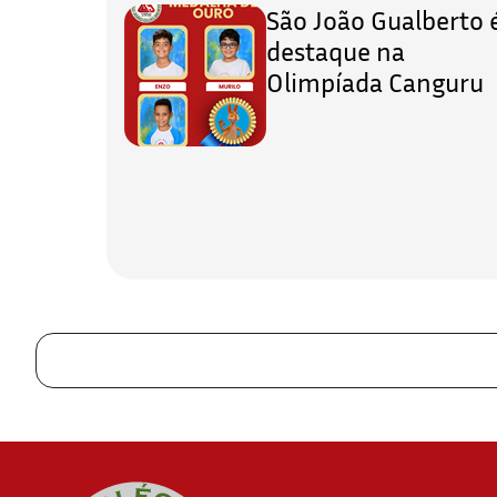
São João Gualberto 
destaque na
Olimpíada Canguru