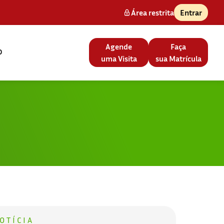
Área restrita
Entrar
Agende
Faça
o
uma Visita
sua Matrícula
OTÍCIA