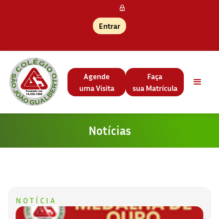
Entrar
Agende
Faça
uma Visita
sua Matrícula
Notícias
NOTÍCIA