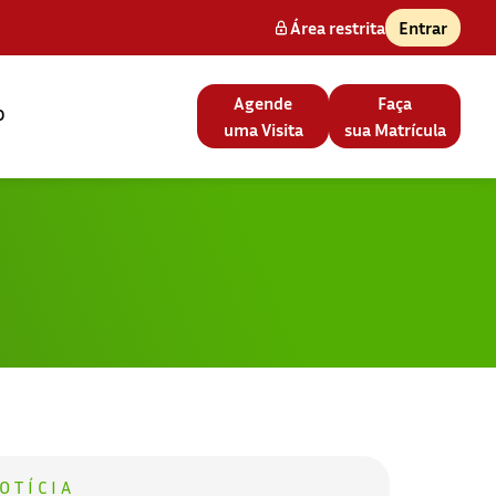
Área restrita
Entrar
Agende
Faça
o
uma Visita
sua Matrícula
OTÍCIA