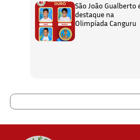
São João Gualberto 
destaque na
Olimpíada Canguru