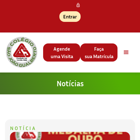
Entrar
Agende
Faça
uma Visita
sua Matrícula
Notícias
NOTÍCIA