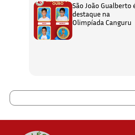
São João Gualberto 
destaque na
Olimpíada Canguru