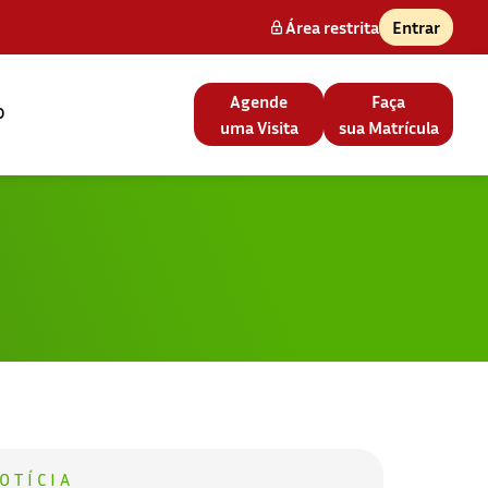
Área restrita
Entrar
Agende
Faça
o
uma Visita
sua Matrícula
OTÍCIA