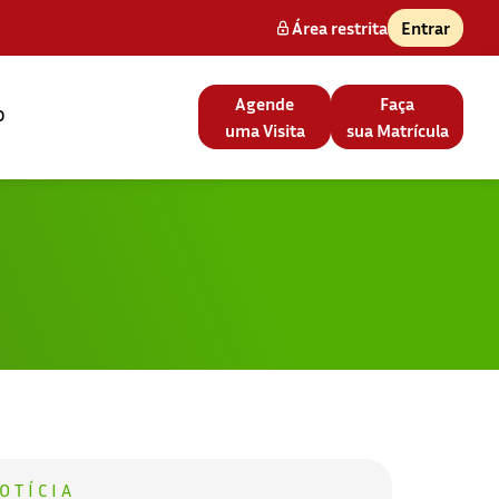
Área restrita
Entrar
Agende
Faça
o
uma Visita
sua Matrícula
OTÍCIA