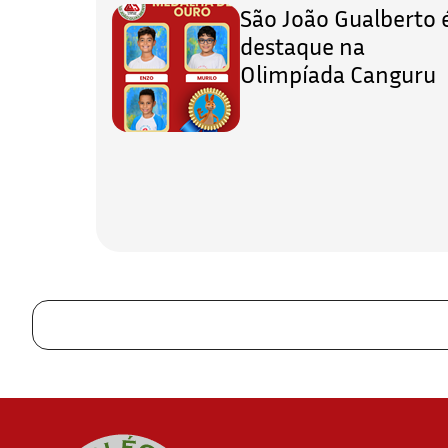
São João Gualberto 
destaque na
Olimpíada Canguru