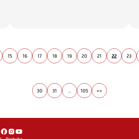
15
16
17
18
19
20
21
22
23
30
31
...
105
>>
 - Pirituba