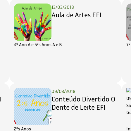
13/03/2018
Aula de Artes EFI
4º Ano A e 5ºs Anos A e B
7º
09/03/2018
I
Conteúdo Divertido O
Dente de Leite EFI
2ºs Anos
In