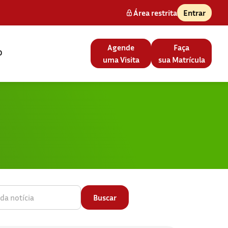
Área restrita
Entrar
Agende
Faça
o
uma Visita
sua Matrícula