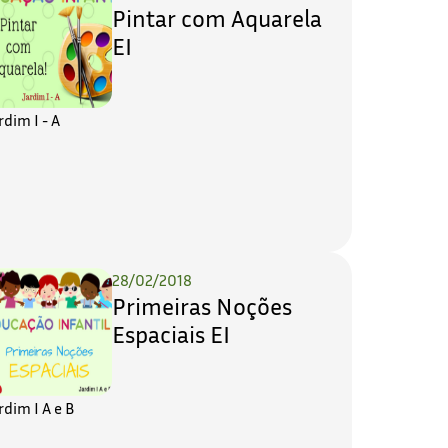
Pintar com Aquarela
EI
rdim I - A
28/02/2018
Primeiras Noções
Espaciais EI
rdim I A e B