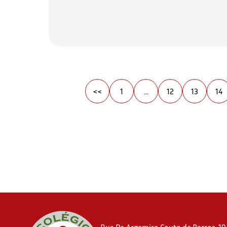
<<
1
...
12
13
14
Rua Dr. Argemiro Couto de Barros, 194