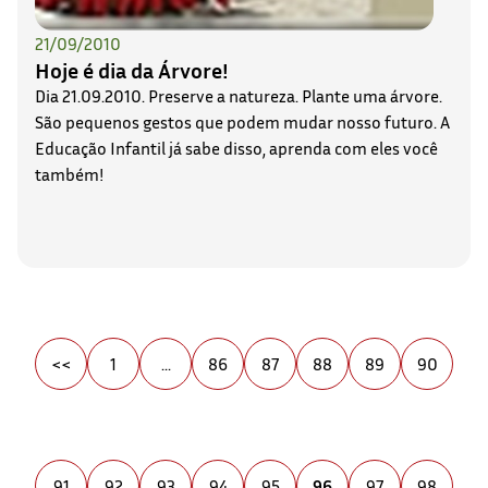
21/09/2010
Hoje é dia da Árvore!
Dia 21.09.2010. Preserve a natureza. Plante uma árvore.
São pequenos gestos que podem mudar nosso futuro. A
Educação Infantil já sabe disso, aprenda com eles você
também!
<<
1
...
86
87
88
89
90
91
92
93
94
95
96
97
98