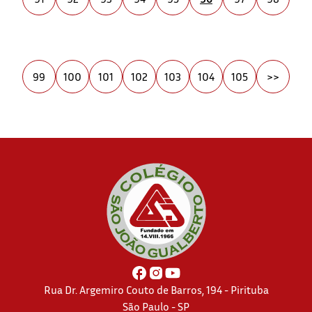
99
100
101
102
103
104
105
>>
Rua Dr. Argemiro Couto de Barros, 194 - Pirituba
São Paulo - SP