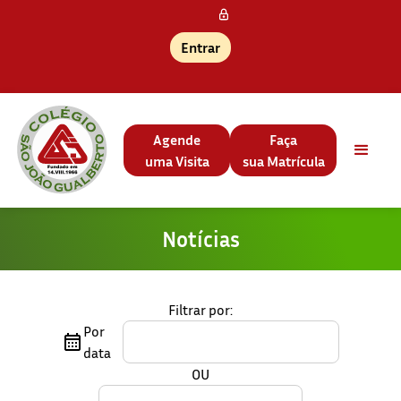
Entrar
Agende
Faça
uma Visita
sua Matrícula
Notícias
Filtrar por:
Por
data
OU