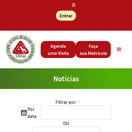
Entrar
Agende
Faça
uma Visita
sua Matrícula
Notícias
Filtrar por:
Por
data
OU