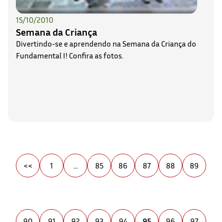
15/10/2010
Semana da Criança
Divertindo-se e aprendendo na Semana da Criança do
Fundamental I! Confira as fotos.
<<
1
...
85
86
87
88
89
90
91
92
93
94
95
96
97