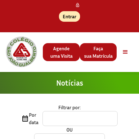
Entrar
Agende
Faça
uma Visita
sua Matrícula
Notícias
Filtrar por:
Por
data
OU