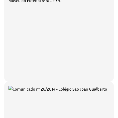
Museu do Futebol 6°B/C e 7°C