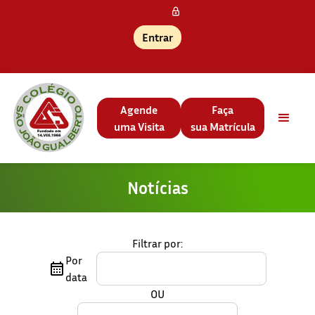
Entrar
Agende
Faça
uma Visita
sua Matrícula
Notícias
Filtrar por:
Por
data
OU