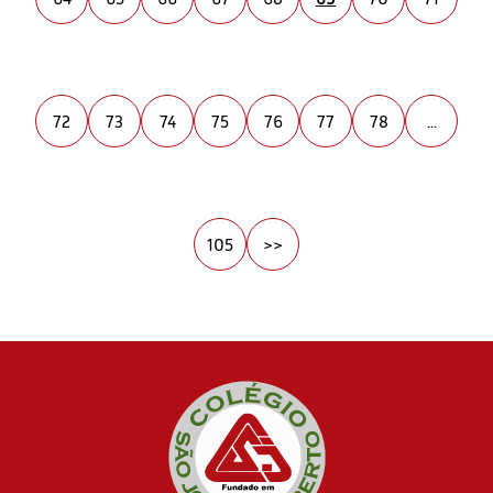
72
73
74
75
76
77
78
...
105
>>