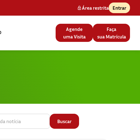
Área restrita
Entrar
Agende
Faça
o
uma Visita
sua Matrícula