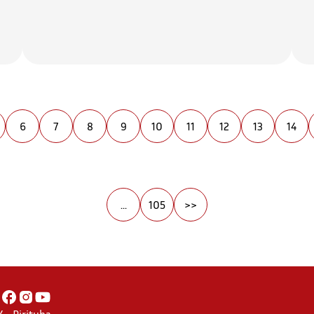
6
7
8
9
10
11
12
13
14
...
105
>>
 - Pirituba