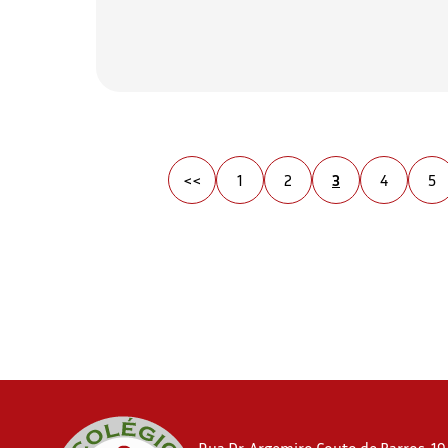
<<
1
2
3
4
5
Rua Dr. Argemiro Couto de Barros, 194