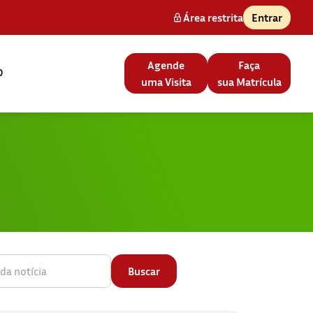
Área restrita
Entrar
Agende
Faça
o
uma Visita
sua Matrícula