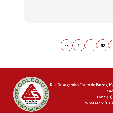
<<
1
...
92
Rua Dr. Argemiro Couto de Barros, 194
São
Fone: (11
WhatsApp:
(11)