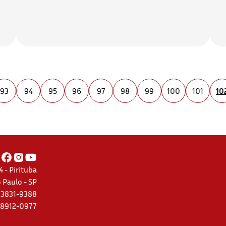
93
94
95
96
97
98
99
100
101
10
 - Pirituba
 Paulo - SP
) 3831-9388
 98912-0977