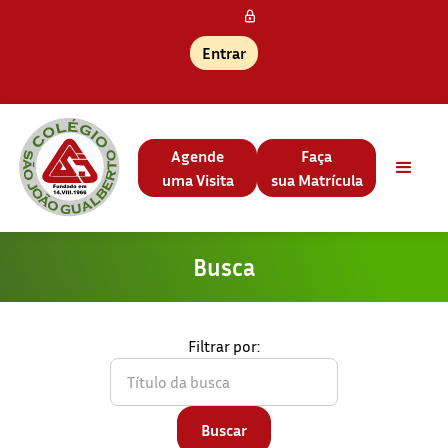
Entrar
Agende
Faça
uma Visita
sua Matrícula
Busca
Filtrar por: