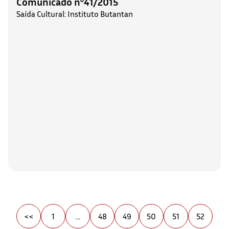
Comunicado nº41/2015
Saída Cultural: Instituto Butantan
<<
1
...
48
49
50
51
52