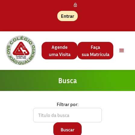
Entrar
Agende
Faça
uma Visita
sua Matrícula
Busca
Filtrar por: