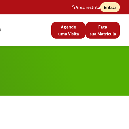
Área restrita
Entrar
Agende
Faça
o
uma Visita
sua Matrícula