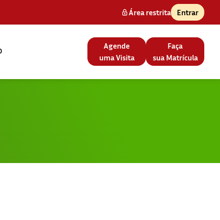
Área restrita
Entrar
Agende
Faça
o
uma Visita
sua Matrícula